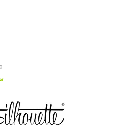
50
ut