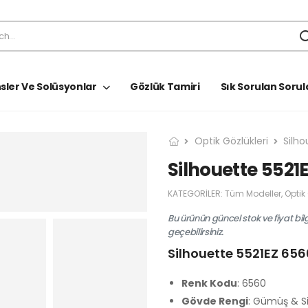
sler Ve Solüsyonlar
Gözlük Tamiri
Sık Sorulan Sorul
Optik Gözlükleri
Silho
Silhouette 5521
KATEGORILER:
Tüm Modeller
,
Optik
Bu ürünün güncel stok ve fiyat bil
geçebilirsiniz.
Silhouette 5521EZ 656
Renk Kodu
: 6560
Gövde Rengi
: Gümüş & S