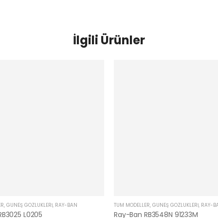
İlgili Ürünler
ER
,
GÜNEŞ GÖZLÜKLERI
,
RAY-BAN
TÜM MODELLER
,
GÜNEŞ GÖZLÜKLERI
,
RAY-B
RB3025 L0205
Ray-Ban RB3548N 91233M