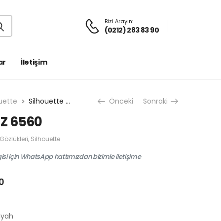
Bizi Arayın:
(0212) 283 83 90
ar
İletişim
uette
Silhouette 5521EZ 6560
Önceki
Sonraki
EZ 6560
 Gözlükleri
,
Silhouette
gisi için WhatsApp hattımızdan bizimle iletişime
0
iyah