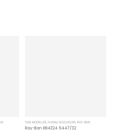
AN
TÜM MODELLER
,
GÜNEŞ GÖZLÜKLERI
,
RAY-BAN
Ray-Ban RB4324 6447/32