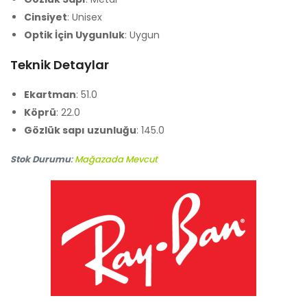
Cinsiyet
: Unisex
Optik İçin Uygunluk
: Uygun
Teknik Detaylar
Ekartman
: 51.0
Köprü
: 22.0
Gözlük sapı uzunluğu
: 145.0
Stok Durumu
:
Mağazada Mevcut