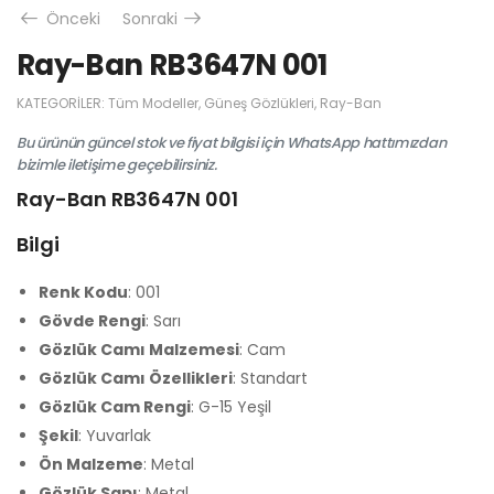
Önceki
Sonraki
Ray-Ban RB3647N 001
KATEGORILER:
Tüm Modeller
,
Güneş Gözlükleri
,
Ray-Ban
Bu ürünün güncel stok ve fiyat bilgisi için WhatsApp hattımızdan
bizimle iletişime geçebilirsiniz.
Ray-Ban RB3647N 001
Bilgi
Renk Kodu
: 001
Gövde Rengi
: Sarı
Gözlük Camı Malzemesi
: Cam
Gözlük Camı Özellikleri
: Standart
Gözlük Cam Rengi
: G-15 Yeşil
Şekil
: Yuvarlak
Ön Malzeme
: Metal
Gözlük Sapı
: Metal