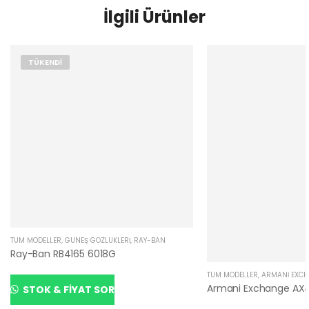
İlgili Ürünler
TÜKENDI
TÜM MODELLER
,
GÜNEŞ GÖZLÜKLERI
,
RAY-BAN
Ray-Ban RB4165 6018G
TÜM MODELLER
,
ARMANI EXC
Armani Exchange AX
STOK & FIYAT SOR