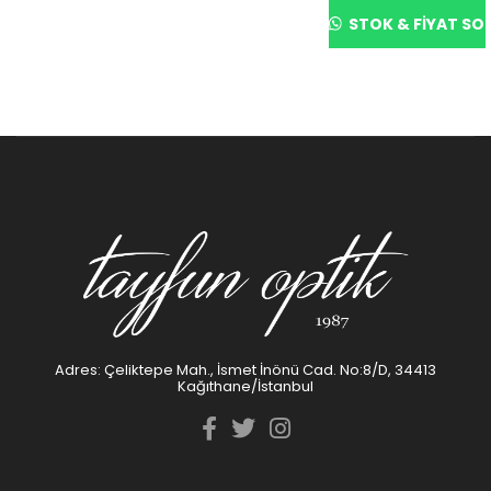
STOK & FIYAT SO
Adres: Çeliktepe Mah., İsmet İnönü Cad. No:8/D, 34413
Kağıthane/İstanbul