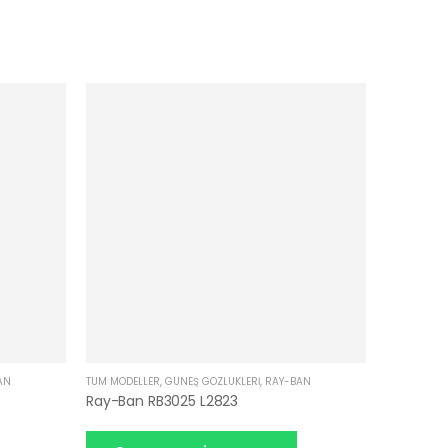
AN
TÜM MODELLER
,
GÜNEŞ GÖZLÜKLERI
,
RAY-BAN
Ray-Ban RB3025 L2823