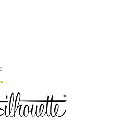
30
ut