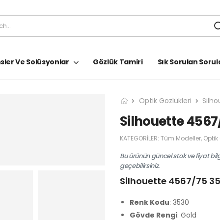
sler Ve Solüsyonlar
Gözlük Tamiri
Sık Sorulan Sorul
Optik Gözlükleri
Silho
Silhouette 4567
KATEGORILER:
Tüm Modeller
,
Optik
Bu ürünün güncel stok ve fiyat bil
geçebilirsiniz.
Silhouette 4567/75 3
Renk Kodu
: 3530
Gövde Rengi
: Gold