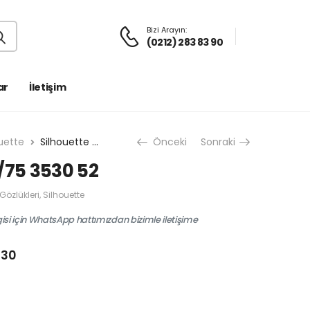
Bizi Arayın:
(0212) 283 83 90
ar
İletişim
uette
Silhouette 4567/75 3530 52
Önceki
Sonraki
/75 3530 52
 Gözlükleri
,
Silhouette
gisi için WhatsApp hattımızdan bizimle iletişime
530