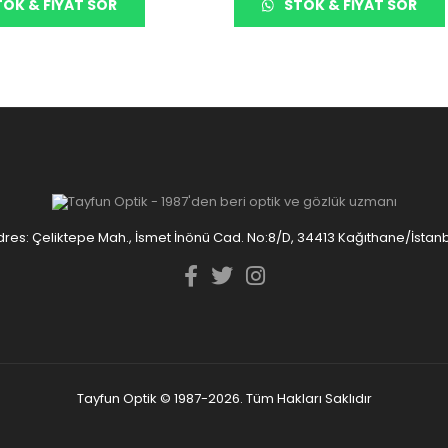
OK & FIYAT SOR
STOK & FIYAT SOR
res: Çeliktepe Mah., İsmet İnönü Cad. No:8/D, 34413 Kağıthane/İstan
Tayfun Optik © 1987-2026. Tüm Hakları Saklıdır