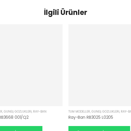
İlgili Ürünler
ER
,
GÜNEŞ GÖZLÜKLERI
,
RAY-BAN
TÜM MODELLER
,
GÜNEŞ GÖZLÜKLERI
,
RAY-B
RB3668 001/Q2
Ray-Ban RB3025 L0205