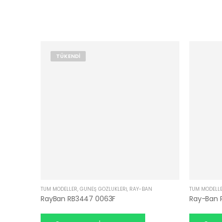
TÜKENDI
TÜM MODELLER
,
GÜNEŞ GÖZLÜKLERI
,
RAY-BAN
TÜM MODELL
RayBan RB3447 0063F
Ray-Ban 