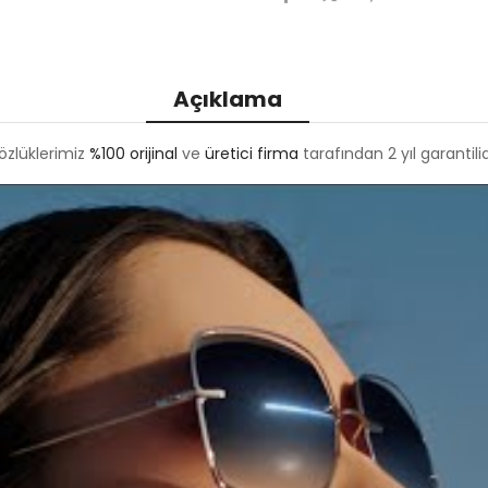
Açıklama
özlüklerimiz
%100 orijinal
ve
üretici firma
tarafından 2 yıl garantilid