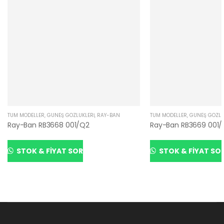
TÜM MODELLER
,
GÜNEŞ GÖZLÜKLERI
,
RAY-BAN
TÜM MODELLER
,
GÜNEŞ GÖZLÜ
Ray-Ban RB3668 001/Q2
Ray-Ban RB3669 001/
STOK & FIYAT SOR
STOK & FIYAT SO