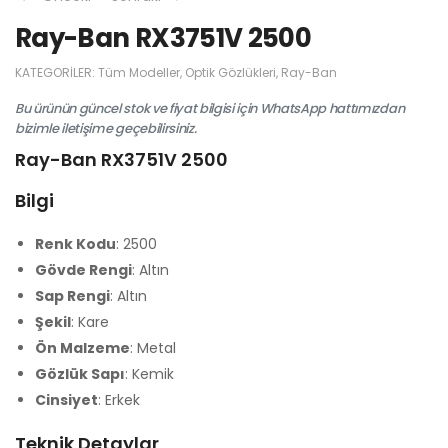
Ray-Ban RX3751V 2500
KATEGORILER:
Tüm Modeller
,
Optik Gözlükleri
,
Ray-Ban
Bu ürünün güncel stok ve fiyat bilgisi için WhatsApp hattımızdan
bizimle iletişime geçebilirsiniz.
Ray-Ban RX3751V 2500
Bilgi
Renk Kodu
: 2500
Gövde Rengi
: Altın
Sap Rengi
: Altın
Şekil
: Kare
Ön Malzeme
: Metal
Gözlük Sapı
: Kemik
Cinsiyet
: Erkek
Teknik Detaylar