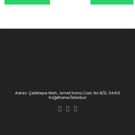
Adres: Çeliktepe Mah., İsmet İnönü Cad. No:8/D, 34413
Kağıthane/İstanbul