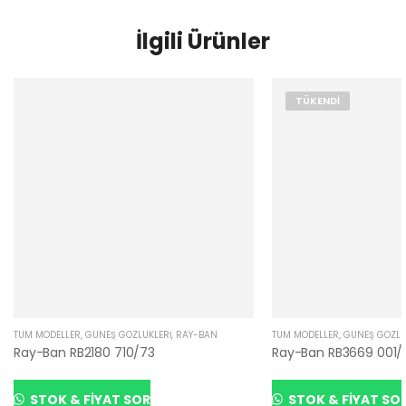
İlgili Ürünler
TÜKENDI
TÜM MODELLER
,
GÜNEŞ GÖZLÜKLERI
,
RAY-BAN
TÜM MODELLER
,
GÜNEŞ GÖZLÜ
Ray-Ban RB2180 710/73
Ray-Ban RB3669 001/
STOK & FIYAT SOR
STOK & FIYAT SO