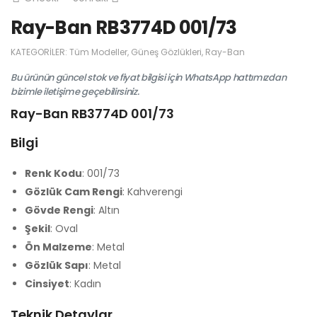
Ray-Ban RB3774D 001/73
KATEGORILER:
Tüm Modeller
,
Güneş Gözlükleri
,
Ray-Ban
Bu ürünün güncel stok ve fiyat bilgisi için WhatsApp hattımızdan
bizimle iletişime geçebilirsiniz.
Ray-Ban RB3774D 001/73
Bilgi
Renk Kodu
: 001/73
Gözlük Cam Rengi
: Kahverengi
Gövde Rengi
: Altın
Şekil
: Oval
Ön Malzeme
: Metal
Gözlük Sapı
: Metal
Cinsiyet
: Kadın
Teknik Detaylar