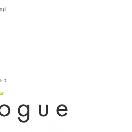
şil
45.0
ut