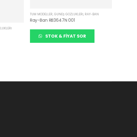
TÜM MODELLER
,
GÜNEŞ GÖZLÜKLERI
,
RAY-BAN
Ray-Ban RB3647N 001
LÜKLERI
STOK & FIYAT SOR