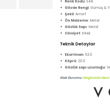
Renk Kodu
: 548
Gövde Rengi
: Gümüş & Ye
Şekil
: Amorf
Ön Malzeme
: Metal
Gözlük Sapı
: Metal
Cinsiyet
: Erkek
Teknik Detaylar
Ekartman
: 53.0
Köprü
: 20.0
Gözlük sapı uzunluğu
: 1
Stok Durumu
:
Mağazada Mevc