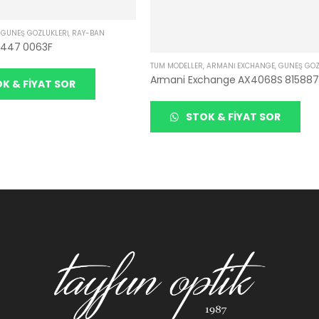
,
GÜNEŞ GÖZLÜKLERI
,
RAY-BAN
3447 0063F
TÜM MODELLER
,
ARMANI EXCHANGE
,
GÜNEŞ GÖZ
Armani Exchange AX4068S 815887
K & FIYAT SOR
STOK & FIYAT SOR