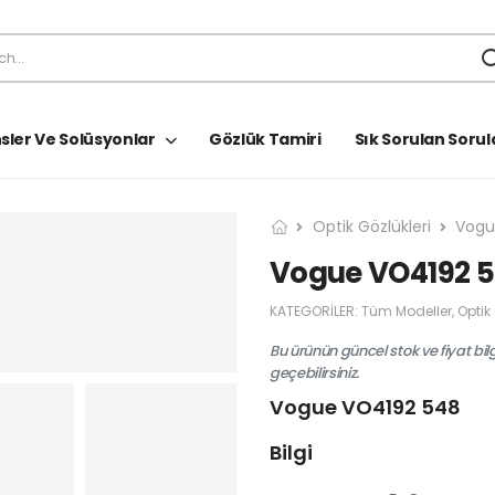
sler Ve Solüsyonlar
Gözlük Tamiri
Sık Sorulan Sorul
Optik Gözlükleri
Vog
Vogue VO4192 
KATEGORILER:
Tüm Modeller
,
Optik
Bu ürünün güncel stok ve fiyat bil
geçebilirsiniz.
Vogue VO4192 548
Bilgi