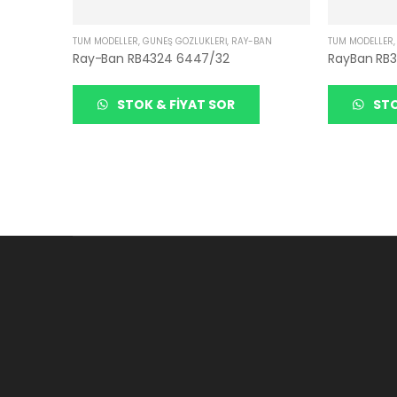
TÜM MODELLER
,
GÜNEŞ GÖZLÜKLERI
,
RAY-BAN
TÜM MODELLER
Ray-Ban RB4324 6447/32
RayBan RB
STOK & FIYAT SOR
STO