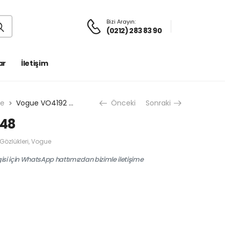
Bizi Arayın:
(0212) 283 83 90
ar
İletişim
ue
Vogue VO4192 548
Önceki
Sonraki
548
 Gözlükleri
,
Vogue
gisi için WhatsApp hattımızdan bizimle iletişime