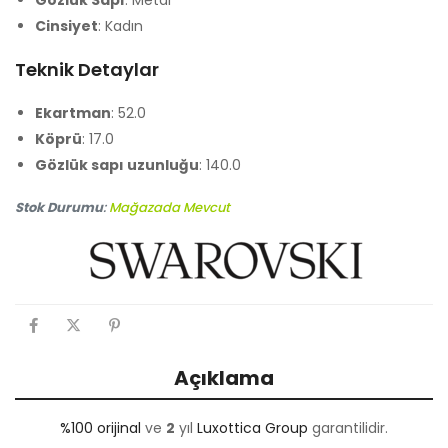
Cinsiyet
: Kadın
Teknik Detaylar
Ekartman
: 52.0
Köprü
: 17.0
Gözlük sapı uzunluğu
: 140.0
Stok Durumu
:
Mağazada Mevcut
Açıklama
%100 orijinal
ve
2
yıl
Luxottica Group
garantilidir.