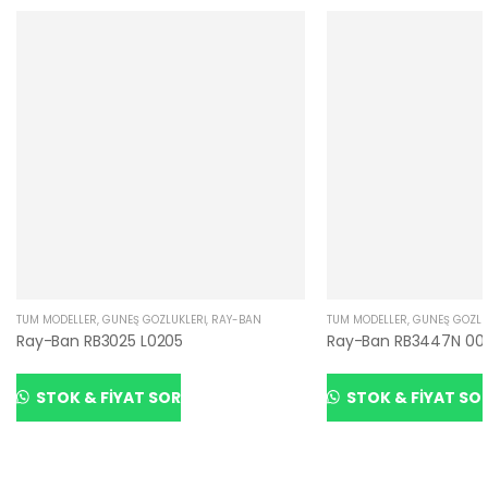
TÜM MODELLER
,
GÜNEŞ GÖZLÜKLERI
,
RAY-BAN
TÜM MODELLER
,
GÜNEŞ GÖZLÜ
Ray-Ban RB3025 L0205
Ray-Ban RB3447N 00
STOK & FIYAT SOR
STOK & FIYAT SO