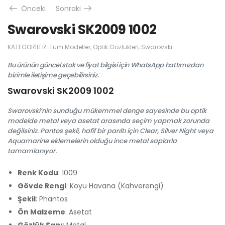
Önceki
Sonraki
Swarovski SK2009 1002
KATEGORILER:
Tüm Modeller
,
Optik Gözlükleri
,
Swarovski
Bu ürünün güncel stok ve fiyat bilgisi için WhatsApp hattımızdan
bizimle iletişime geçebilirsiniz.
Swarovski SK2009 1002
Swarovski’nin sunduğu mükemmel denge sayesinde bu optik
modelde metal veya asetat arasında seçim yapmak zorunda
değilsiniz. Pantos şekli, hafif bir parıltı için Clear, Silver Night veya
Aquamarine eklemelerin olduğu ince metal saplarla
tamamlanıyor.
Renk Kodu
: 1009
Gövde Rengi
: Koyu Havana (Kahverengi)
Şekil
: Phantos
Ön Malzeme
: Asetat
Gözlük Sapı
: Metal