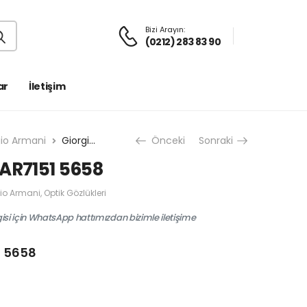
Bizi Arayın:
(0212) 283 83 90
ar
İletişim
gio Armani
Giorgio Armani AR7151 5658
Önceki
Sonraki
 AR7151 5658
io Armani
,
Optik Gözlükleri
gisi için WhatsApp hattımızdan bizimle iletişime
1 5658