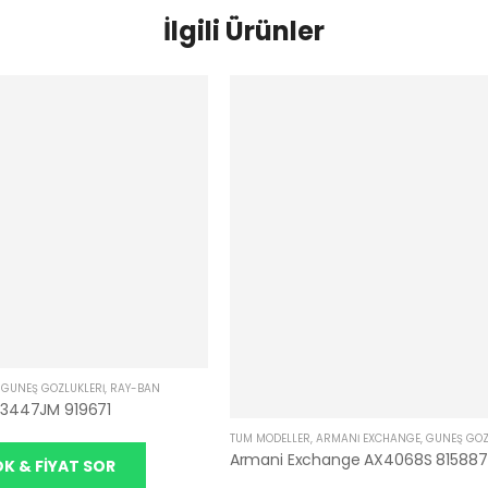
İlgili Ürünler
,
GÜNEŞ GÖZLÜKLERI
,
RAY-BAN
B3447JM 919671
TÜM MODELLER
,
ARMANI EXCHANGE
,
GÜNEŞ GÖZ
Armani Exchange AX4068S 815887
K & FIYAT SOR