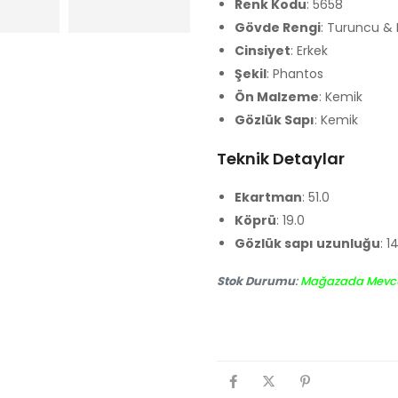
Renk Kodu
: 5658
Gövde Rengi
: Turuncu & 
Cinsiyet
: Erkek
Şekil
: Phantos
Ön Malzeme
: Kemik
Gözlük Sapı
: Kemik
Teknik Detaylar
Ekartman
: 51.0
Köprü
: 19.0
Gözlük sapı uzunluğu
: 1
Stok Durumu
:
Mağazada Mevc