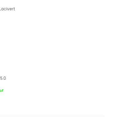
Lacivert
45.0
ut