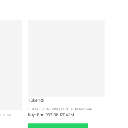
Tükendi
TÜM MODELLER
,
GÜNEŞ GÖZLÜKLERI
,
RAY-BAN
Ray-Ban RB2186 12943M
LÜKLERI