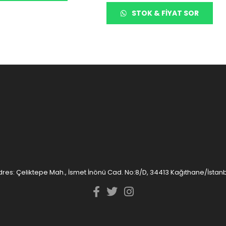
STOK & FIYAT SOR
res: Çeliktepe Mah., İsmet İnönü Cad. No:8/D, 34413 Kağıthane/İstan