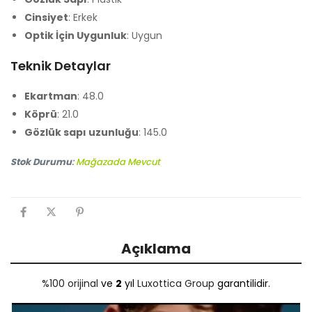
Cinsiyet
: Erkek
Optik İçin Uygunluk
: Uygun
Teknik Detaylar
Ekartman
: 48.0
Köprü
: 21.0
Gözlük sapı uzunluğu
: 145.0
Stok Durumu
:
Mağazada Mevcut
Açıklama
%100 orijinal
ve
2
yıl
Luxottica Group
garantilidir.