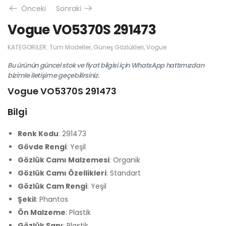
Önceki
Sonraki
Vogue VO5370S 291473
KATEGORILER:
Tüm Modeller
,
Güneş Gözlükleri
,
Vogue
Bu ürünün güncel stok ve fiyat bilgisi için WhatsApp hattımızdan
bizimle iletişime geçebilirsiniz.
Vogue VO5370S 291473
Bilgi
Renk Kodu
: 291473
Gövde Rengi
: Yeşil
Gözlük Camı Malzemesi
: Organik
Gözlük Camı Özellikleri
: Standart
Gözlük Cam Rengi
: Yeşil
Şekil
: Phantos
Ön Malzeme
: Plastik
Gözlük Sapı
: Plastik