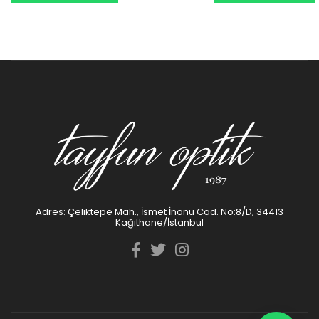
Adres: Çeliktepe Mah., İsmet İnönü Cad. No:8/D, 34413
Kağıthane/İstanbul