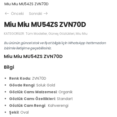
Miu Miu MU54ZS ZVN70D
Önceki
Sonraki
Miu Miu MU54ZS ZVN70D
KATEGORILER:
Tüm Modeller
,
Güneş Gözlükleri
,
Miu Miu
Bu ürünün güncel stok ve fiyat bilgisi için WhatsApp hattımızdan
bizimle iletişime geçebilirsiniz.
Miu Miu MU54ZS ZVN70D
Bilgi
Renk Kodu
: ZVN70D
Gövde Rengi
: Soluk Gold
Gözlük Camı Malzemesi
: Organik
Gözlük Camı Özellikleri
: Standart
Gözlük Cam Rengi
: Kahverengi
Şekil
: Oval