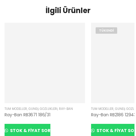
İlgili Ürünler
TÜKENDI
TÜM MODELLER
,
GÜNEŞ GÖZLÜKLERI
,
RAY-BAN
TÜM MODELLER
,
GÜNEŞ GÖZLÜ
Ray-Ban RB3671 186/31
Ray-Ban RB2186 1294
STOK & FIYAT SOR
STOK & FIYAT SO