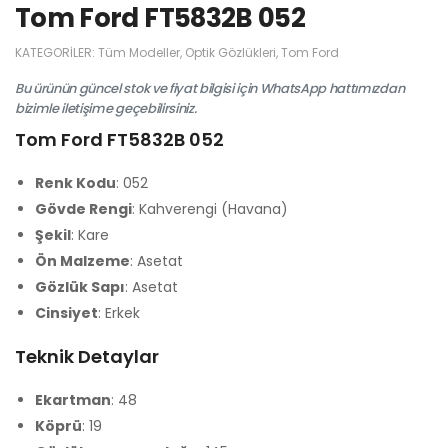
Tom Ford FT5832B 052
KATEGORILER:
Tüm Modeller
,
Optik Gözlükleri
,
Tom Ford
Bu ürünün güncel stok ve fiyat bilgisi için WhatsApp hattımızdan
bizimle iletişime geçebilirsiniz.
Tom Ford FT5832B 052
Renk Kodu
: 052
Gövde Rengi
: Kahverengi (Havana)
Şekil
: Kare
Ön Malzeme
: Asetat
Gözlük Sapı
: Asetat
Cinsiyet
: Erkek
Teknik Detaylar
Ekartman
: 48
Köprü
: 19