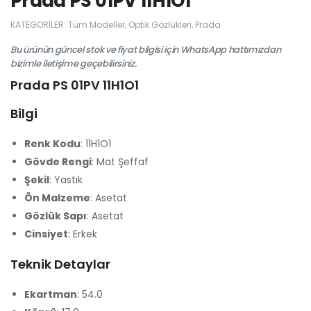
Prada PS 01PV 11H1O1
KATEGORILER:
Tüm Modeller
,
Optik Gözlükleri
,
Prada
Bu ürünün güncel stok ve fiyat bilgisi için WhatsApp hattımızdan
bizimle iletişime geçebilirsiniz.
Prada PS 01PV 11H1O1
Bilgi
Renk Kodu
: 11H1O1
Gövde Rengi
: Mat Şeffaf
Şekil
: Yastık
Ön Malzeme
: Asetat
Gözlük Sapı
: Asetat
Cinsiyet
: Erkek
Teknik Detaylar
Ekartman
: 54.0