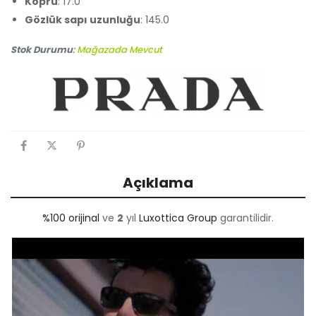
Köprü
: 17.0
Gözlük sapı uzunluğu
: 145.0
Stok Durumu
:
Mağazada Mevcut
Açıklama
%100 orijinal
ve
2
yıl
Luxottica Group
garantilidir.