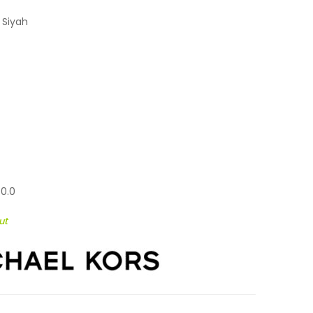
 Siyah
40.0
ut