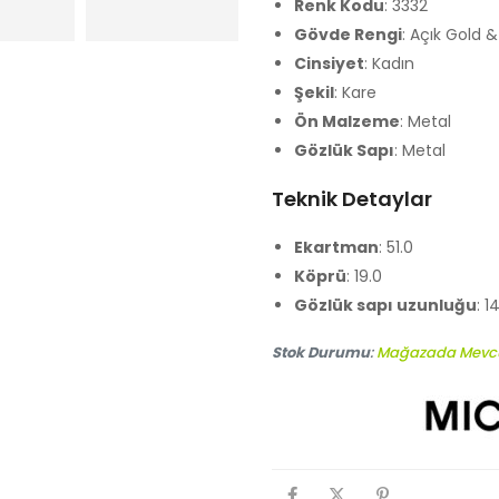
Renk Kodu
: 3332
Gövde Rengi
: Açık Gold &
Cinsiyet
: Kadın
Şekil
: Kare
Ön Malzeme
: Metal
Gözlük Sapı
: Metal
Teknik Detaylar
Ekartman
: 51.0
Köprü
: 19.0
Gözlük sapı uzunluğu
: 1
Stok Durumu
:
Mağazada Mevc