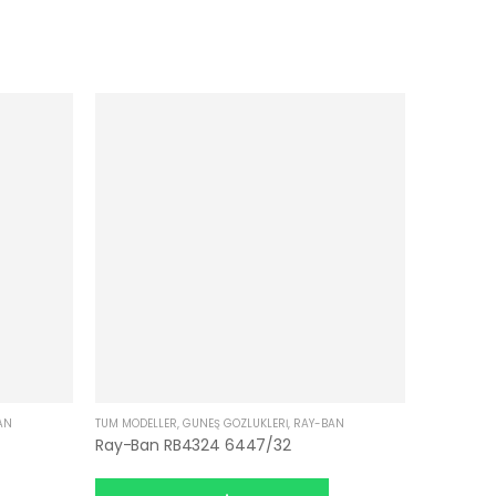
AN
TÜM MODELLER
,
GÜNEŞ GÖZLÜKLERI
,
RAY-BAN
Ray-Ban RB4324 6447/32