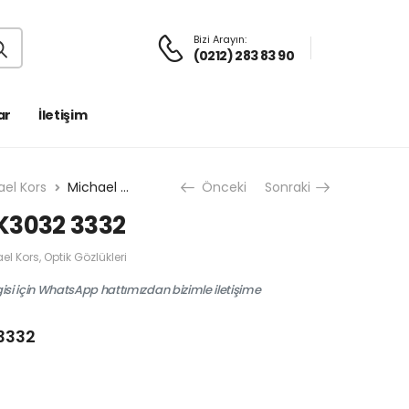
Bizi Arayın:
(0212) 283 83 90
ar
İletişim
ael Kors
Michael Kors MK3032 3332
Önceki
Sonraki
K3032 3332
el Kors
,
Optik Gözlükleri
gisi için WhatsApp hattımızdan bizimle iletişime
3332