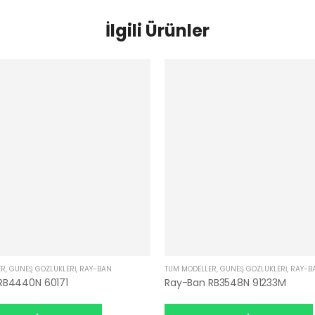
İlgili Ürünler
ER
,
GÜNEŞ GÖZLÜKLERI
,
RAY-BAN
TÜM MODELLER
,
GÜNEŞ GÖZLÜKLERI
,
RAY-B
RB4440N 60171
Ray-Ban RB3548N 91233M