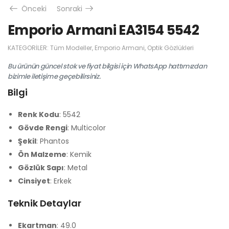
Önceki
Sonraki
Emporio Armani EA3154 5542
KATEGORILER:
Tüm Modeller
,
Emporio Armani
,
Optik Gözlükleri
Bu ürünün güncel stok ve fiyat bilgisi için WhatsApp hattımızdan
bizimle iletişime geçebilirsiniz.
Bilgi
Renk Kodu
: 5542
Gövde Rengi
: Multicolor
Şekil
: Phantos
Ön Malzeme
: Kemik
Gözlük Sapı
: Metal
Cinsiyet
: Erkek
Teknik Detaylar
Ekartman
: 49.0