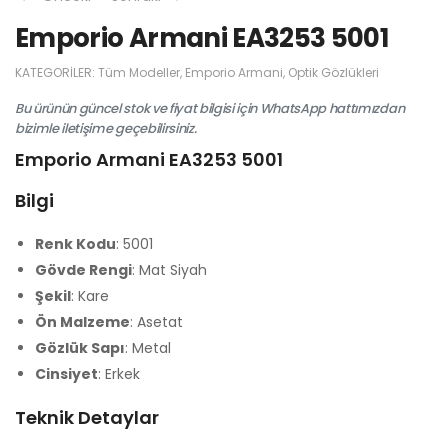
Emporio Armani EA3253 5001
KATEGORILER:
Tüm Modeller
,
Emporio Armani
,
Optik Gözlükleri
Bu ürünün güncel stok ve fiyat bilgisi için WhatsApp hattımızdan
bizimle iletişime geçebilirsiniz.
Emporio Armani EA3253 5001
Bilgi
Renk Kodu
: 5001
Gövde Rengi
: Mat Siyah
Şekil
: Kare
Ön Malzeme
: Asetat
Gözlük Sapı
: Metal
Cinsiyet
: Erkek
Teknik Detaylar