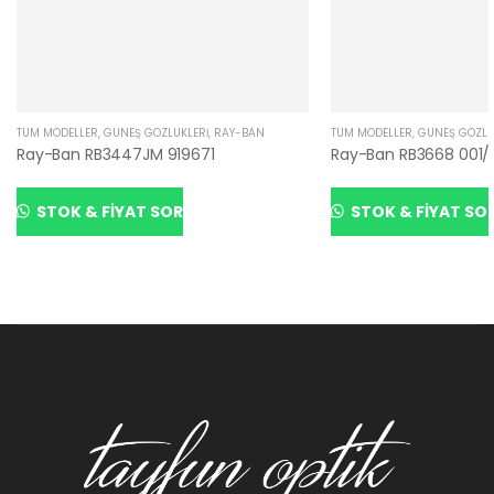
TÜM MODELLER
,
GÜNEŞ GÖZLÜKLERI
,
RAY-BAN
TÜM MODELLER
,
GÜNEŞ GÖZLÜ
Ray-Ban RB3447JM 919671
Ray-Ban RB3668 001
STOK & FIYAT SOR
STOK & FIYAT SO