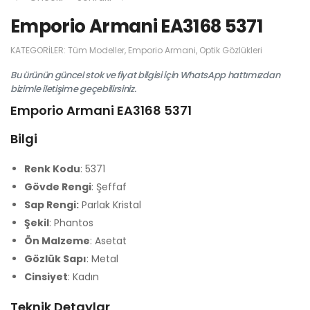
Emporio Armani EA3168 5371
KATEGORILER:
Tüm Modeller
,
Emporio Armani
,
Optik Gözlükleri
Bu ürünün güncel stok ve fiyat bilgisi için WhatsApp hattımızdan
bizimle iletişime geçebilirsiniz.
Emporio Armani EA3168 5371
Bilgi
Renk Kodu
: 5371
Gövde Rengi
: Şeffaf
Sap Rengi:
Parlak Kristal
Şekil
: Phantos
Ön Malzeme
: Asetat
Gözlük Sapı
: Metal
Cinsiyet
: Kadın
Teknik Detaylar