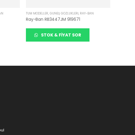
AN
TÜM MODELLER
,
GÜNEŞ GÖZLÜKLERI
,
RAY-BAN
Ray-Ban RB3447JM 919671
STOK & FIYAT SOR
bul