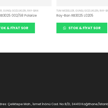
ER
,
GÜNEŞ GÖZLÜKLERI
,
RAY-BAN
TÜM MODELLER
,
GÜNEŞ GÖZLÜKLERI
,
RAY-B
B3025 002/58 Polarize
Ray-Ban RB3025 L0205
OK & FIYAT SOR
STOK & FIYAT SOR
res: Çeliktepe Mah., İsmet İnönü Cad. No:8/D, 34413 Kağıthane/İstan