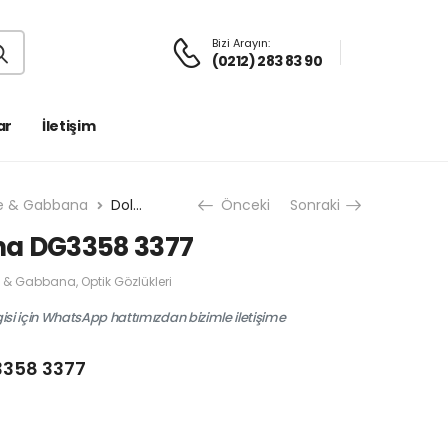
Bizi Arayın:
(0212) 283 83 90
ar
İletişim
e & Gabbana
Dolce & Gabbana DG3358 3377
Önceki
Sonraki
na DG3358 3377
e & Gabbana
,
Optik Gözlükleri
gisi için WhatsApp hattımızdan bizimle iletişime
3358 3377