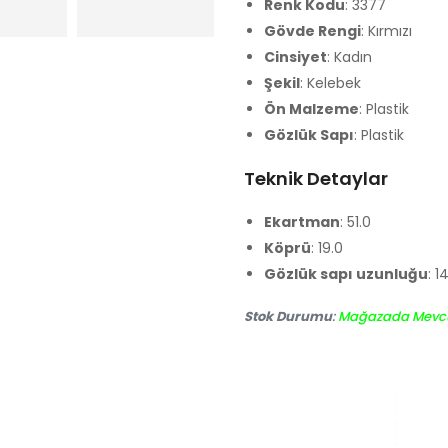
Renk Kodu
: 3377
Gövde Rengi
: Kırmızı
Cinsiyet
: Kadın
Şekil
: Kelebek
Ön Malzeme
: Plastik
Gözlük Sapı
: Plastik
Teknik Detaylar
Ekartman
: 51.0
Köprü
: 19.0
Gözlük sapı uzunluğu
: 1
Stok Durumu
:
Mağazada Mevc