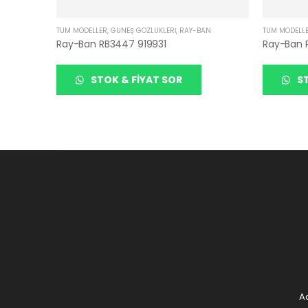
TÜM MODELLER
,
GÜNEŞ GÖZLÜKLERI
,
RAY-BAN
TÜM MODELL
Ray-Ban RB3447 919931
Ray-Ban R
STOK & FIYAT SOR
ST
Ad