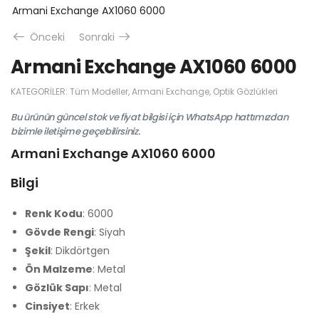
Armani Exchange AX1060 6000
Önceki
Sonraki
Armani Exchange AX1060 6000
KATEGORILER:
Tüm Modeller
,
Armani Exchange
,
Optik Gözlükleri
Bu ürünün güncel stok ve fiyat bilgisi için WhatsApp hattımızdan
bizimle iletişime geçebilirsiniz.
Armani Exchange AX1060 6000
Bilgi
Renk Kodu
: 6000
Gövde Rengi
: Siyah
Şekil
: Dikdörtgen
Ön Malzeme
: Metal
Gözlük Sapı
: Metal
Cinsiyet
: Erkek