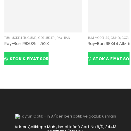
TÜM MODELLER
,
GÜNEŞ GÖZLÜKLERI
,
RAY-BAN
TÜM MODELLER
,
GÜNEŞ GÖZLÜ
Ray-Ban RB3025 L2823
Ray-Ban RB3447JM 9
STOK & FIYAT SOR
STOK & FIYAT SO
Adres: Çeliktepe Mah., İsmet İnönü Cad. No:8/D, 34413