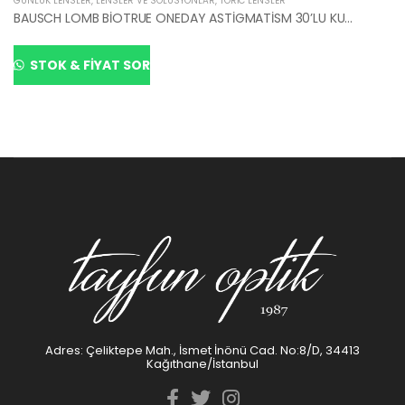
GÜNLÜK LENSLER
,
LENSLER VE SOLÜSYONLAR
,
TORIC LENSLER
BAUSCH LOMB BİOTRUE ONEDAY ASTİGMATİSM 30’LU KUTU
STOK & FIYAT SOR
Adres: Çeliktepe Mah., İsmet İnönü Cad. No:8/D, 34413
Kağıthane/İstanbul