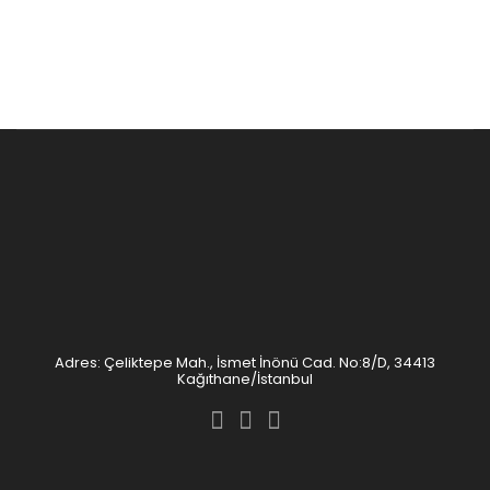
Adres: Çeliktepe Mah., İsmet İnönü Cad. No:8/D, 34413
Kağıthane/İstanbul