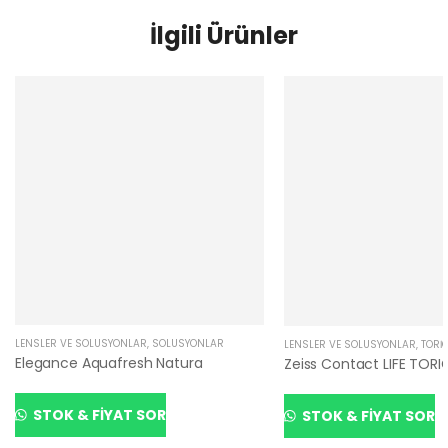
İlgili Ürünler
LENSLER VE SOLÜSYONLAR
,
SOLÜSYONLAR
LENSLER VE SOLÜSYONLAR
,
TORI
Elegance Aquafresh Natura
Zeiss Contact LIFE TORI
STOK & FIYAT SOR
STOK & FIYAT SOR