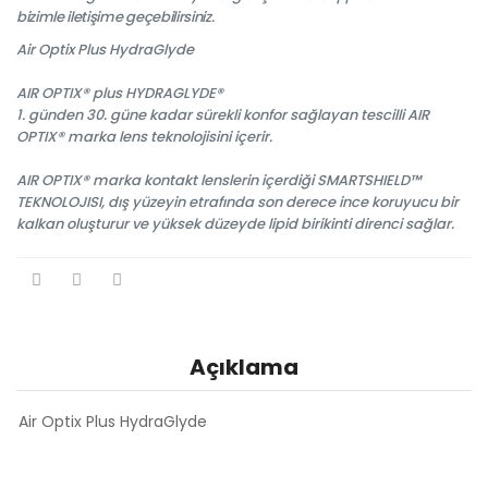
bizimle iletişime geçebilirsiniz.
Air Optix Plus HydraGlyde
AIR OPTIX® plus HYDRAGLYDE®
1. günden 30. güne kadar sürekli konfor sağlayan tescilli AIR
OPTIX® marka lens teknolojisini içerir.
AIR OPTIX® marka kontakt lenslerin içerdiği SMARTSHIELD™
TEKNOLOJISI, dış yüzeyin etrafında son derece ince koruyucu bir
kalkan oluşturur ve yüksek düzeyde lipid birikinti direnci sağlar.
Açıklama
Air Optix Plus HydraGlyde