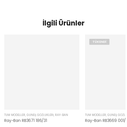
İlgili Ürünler
TÜKENDI
TÜM MODELLER
,
GÜNEŞ GÖZLÜKLERI
,
RAY-BAN
TÜM MODELLER
,
GÜNEŞ GÖZLÜ
Ray-Ban RB3671 186/31
Ray-Ban RB3669 001/