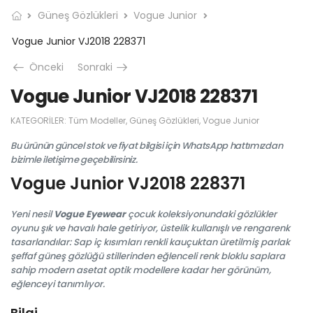
Güneş Gözlükleri
Vogue Junior
Vogue Junior VJ2018 228371
Önceki
Sonraki
Vogue Junior VJ2018 228371
KATEGORILER:
Tüm Modeller
,
Güneş Gözlükleri
,
Vogue Junior
Bu ürünün güncel stok ve fiyat bilgisi için WhatsApp hattımızdan
bizimle iletişime geçebilirsiniz.
Vogue Junior VJ2018 228371
Yeni nesil
Vogue Eyewear
çocuk koleksiyonundaki gözlükler
oyunu şık ve havalı hale getiriyor, üstelik kullanışlı ve rengarenk
tasarlandılar: Sap iç kısımları renkli kauçuktan üretilmiş parlak
şeffaf güneş gözlüğü stillerinden eğlenceli renk bloklu saplara
sahip modern asetat optik modellere kadar her görünüm,
eğlenceyi tanımlıyor.
Bilgi