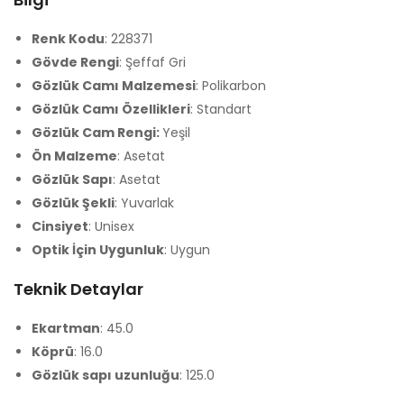
Renk Kodu
: 228371
Gövde Rengi
: Şeffaf Gri
Gözlük Camı Malzemesi
: Polikarbon
Gözlük Camı Özellikleri
: Standart
Gözlük Cam Rengi:
Yeşil
Ön Malzeme
: Asetat
Gözlük Sapı
: Asetat
Gözlük Şekli
: Yuvarlak
Cinsiyet
: Unisex
Optik İçin Uygunluk
: Uygun
Teknik Detaylar
Ekartman
: 45.0
Köprü
: 16.0
Gözlük sapı uzunluğu
: 125.0