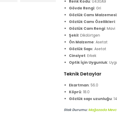
Renk Kodu
: U430A9
Gövde Rengi
: Gri
Gözlük Camı Malzemesi
Gözlük Camı Özellikleri
:
Gözlük Cam Rengi
: Mavi
Şekil
: Dikdörtgen
Ön Malzeme
: Asetat
Gözlük Sapı
: Asetat
Cinsiyet
: Erkek
Optik İçin Uygunluk
: Uyg
Teknik Detaylar
Ekartman
: 56.0
Köprü
: 18.0
Gözlük sapı uzunluğu
: 1
Stok Durumu
:
Mağazada Mevc