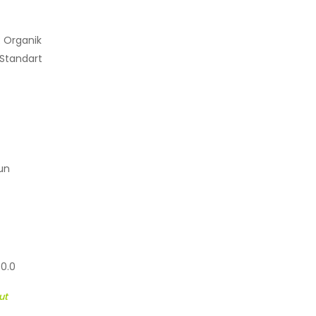
: Organik
 Standart
un
40.0
ut