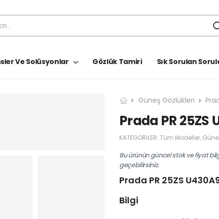
sler Ve Solüsyonlar
Gözlük Tamiri
Sık Sorulan Sorul
Güneş Gözlükleri
Pra
Prada PR 25ZS 
KATEGORILER:
Tüm Modeller
,
Güneş
Bu ürünün güncel stok ve fiyat bil
geçebilirsiniz.
Prada PR 25ZS U430A
Bilgi