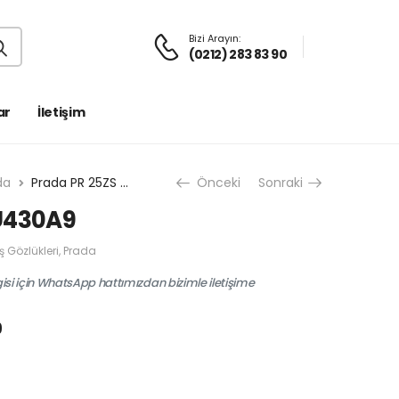
Bizi Arayın:
(0212) 283 83 90
ar
İletişim
da
Prada PR 25ZS U430A9
Önceki
Sonraki
U430A9
 Gözlükleri
,
Prada
gisi için WhatsApp hattımızdan bizimle iletişime
9