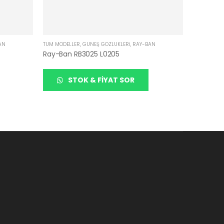
AN
TÜM MODELLER
,
GÜNEŞ GÖZLÜKLERI
,
RAY-BAN
Ray-Ban RB3025 L0205
STOK & FIYAT SOR