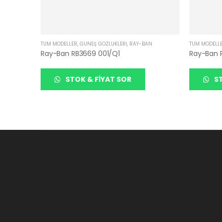
TÜM MODELLER
,
GÜNEŞ GÖZLÜKLERI
,
RAY-BAN
TÜM MODELL
Ray-Ban RB3669 001/Q1
Ray-Ban 
STOK & FIYAT SOR
ST