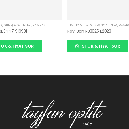
ER
,
GÜNEŞ GÖZLÜKLERI
,
RAY-BAN
TÜM MODELLER
,
GÜNEŞ GÖZLÜKLERI
,
RAY-B
RB3447 919931
Ray-Ban RB3025 L2823
OK & FIYAT SOR
STOK & FIYAT SOR