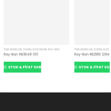
TÜM MODELLER
,
GÜNEŞ GÖZLÜKLERI
,
RAY-BAN
TÜM MODELLER
,
GÜNEŞ GÖZLÜ
Ray-Ban RB3648 001
Ray-Ban RB2186 1294
STOK & FIYAT SOR
STOK & FIYAT SO