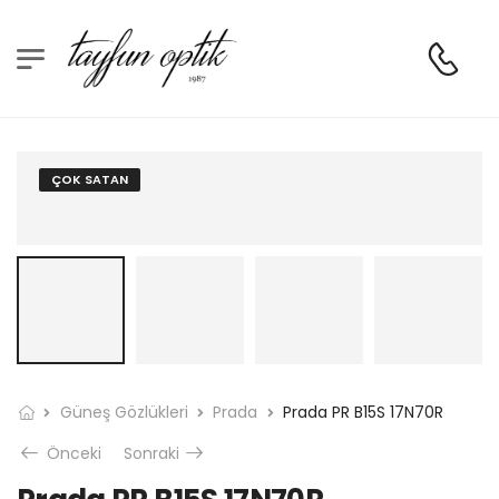
ÇOK SATAN
Güneş Gözlükleri
Prada
Prada PR B15S 17N70R
Önceki
Sonraki