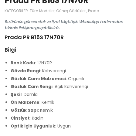
Prada PR B15S 17N70R
KATEGORILER:
Tüm Modeller
,
Güneş Gözlükleri
,
Prada
Bu ürünün güncel stok ve fiyat bilgisi için WhatsApp hattımızdan
bizimle iletişime geçebilirsiniz.
Prada PR B15S 17N70R
Bilgi
Renk Kodu
: 17N70R
Gövde Rengi
: Kahverengi
Gözlük Camı Malzemesi
: Organik
Gözlük Cam Rengi
: Açık Kahverengi
Şekil
: Damla
Ön Malzeme
: Kemik
Gözlük Sapı
: Kemik
Cinsiyet
: Kadın
Optik İçin Uygunluk
: Uygun