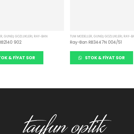
ER
,
GÜNEŞ GÖZLÜKLERI
,
RAY-BAN
TÜM MODELLER
,
GÜNEŞ GÖZLÜKLERI
,
RAY-B
RB2140 902
Ray-Ban RB3447N 004/51
OK & FIYAT SOR
STOK & FIYAT SOR