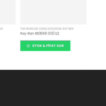
AN
TÜM MODELLER
,
GÜNEŞ GÖZLÜKLERI
,
RAY-BAN
Ray-Ban RB3668 001/Q2
STOK & FIYAT SOR