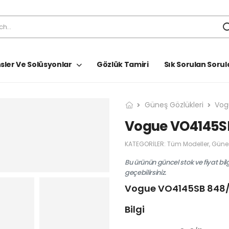
sler Ve Solüsyonlar
Gözlük Tamiri
Sık Sorulan Sorul
Güneş Gözlükleri
Vog
Vogue VO4145SB
KATEGORILER:
Tüm Modeller
,
Güneş
Bu ürünün güncel stok ve fiyat bil
geçebilirsiniz.
Vogue VO4145SB 848/
Bilgi