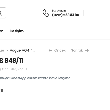
Bizi Arayın:
(0212) 283 83 90
ar
İletişim
ue
Vogue VO4145SB 848/11
Önceki
Sonraki
 848/11
 Gözlükleri
,
Vogue
gisi için WhatsApp hattımızdan bizimle iletişime
11