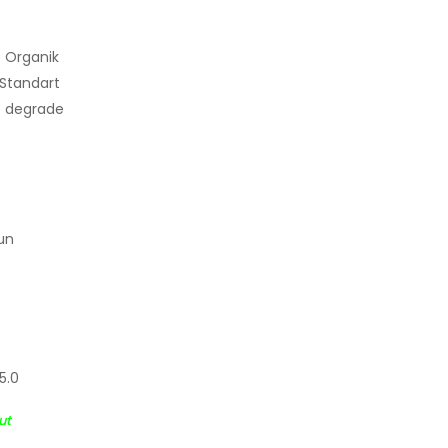
: Organik
 Standart
e degrade
un
35.0
ut