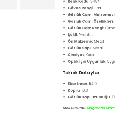
Renk Kodu
: 848/11
Gövde Rengi
: Sarı
Gözlük Camı Malzemesi
Gözlük Camı Özellikleri
:
Gözlük Cam Rengi
: Füm
Şekil
: Phantos
Ön Malzeme
: Metal
Gözlük Sapı
: Metal
Cinsiyet
: Kadın
Optik İçin Uygunluk
: Uyg
Teknik Detaylar
Ekartman
: 54.0
Köprü
: 16.0
Gözlük sapı uzunluğu
: 1
Stok Durumu
:
Mağazada Mevc