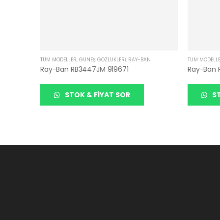
TÜM MODELLER
,
GÜNEŞ GÖZLÜKLERI
,
RAY-BAN
TÜM MODELL
Ray-Ban RB3447JM 919671
Ray-Ban 
STOK & FIYAT SOR
ST